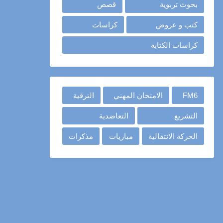
بحوث تربوية
قصص
كتب و عروض
كراسات
كراسات الكتابة
FM6
الامتحان المهني
الترقية
التشريع
التعاضدية
الحركة الانتقالية
مباريات
مذكرات