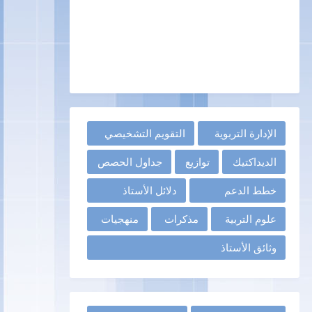
الإدارة التربوية
التقويم التشخيصي
الديداكتيك
توازيع
جداول الحصص
خطط الدعم
دلائل الأستاذ
علوم التربية
مذكرات
منهجيات
وثائق الأستاذ