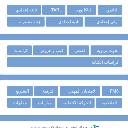
الثانوي
الباكالوريا
TARL
ثالثة إعدادي
أولى إعدادي
ثانية إعدادي
جذع مشترك
بحوث تربوية
قصص
كتب و عروض
كراسات
كراسات الكتابة
FM6
الامتحان المهني
الترقية
التشريع
التعاضدية
الحركة الانتقالية
مباريات
مذكرات