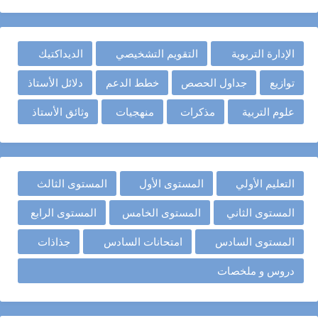
الإدارة التربوية
التقويم التشخيصي
الديداكتيك
توازيع
جداول الحصص
خطط الدعم
دلائل الأستاذ
علوم التربية
مذكرات
منهجيات
وثائق الأستاذ
التعليم الأولي
المستوى الأول
المستوى الثالث
المستوى الثاني
المستوى الخامس
المستوى الرابع
المستوى السادس
امتحانات السادس
جذاذات
دروس و ملخصات