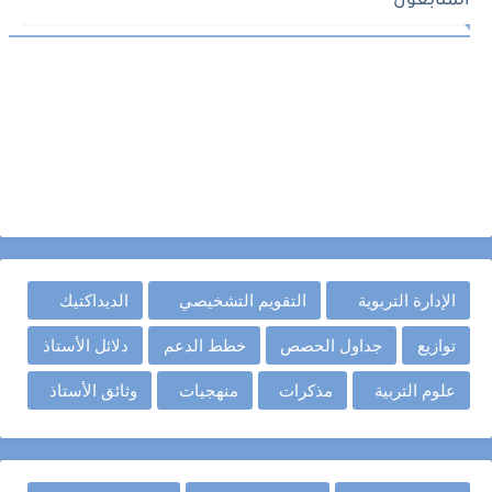
المتابعون
الإدارة التربوية
التقويم التشخيصي
الديداكتيك
توازيع
جداول الحصص
خطط الدعم
دلائل الأستاذ
علوم التربية
مذكرات
منهجيات
وثائق الأستاذ