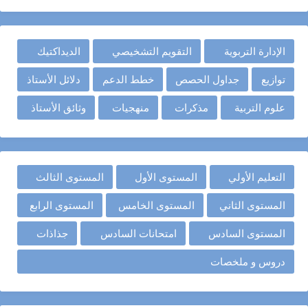
الإدارة التربوية
التقويم التشخيصي
الديداكتيك
توازيع
جداول الحصص
خطط الدعم
دلائل الأستاذ
علوم التربية
مذكرات
منهجيات
وثائق الأستاذ
التعليم الأولي
المستوى الأول
المستوى الثالث
المستوى الثاني
المستوى الخامس
المستوى الرابع
المستوى السادس
امتحانات السادس
جذاذات
دروس و ملخصات