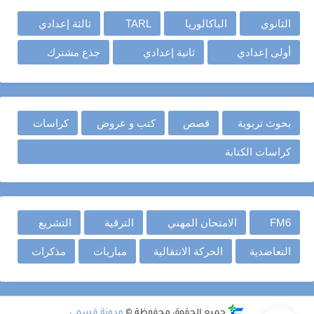
الثانوي
الباكالوريا
TARL
ثالثة إعدادي
أولى إعدادي
ثانية إعدادي
جذع مشترك
بحوث تربوية
قصص
كتب و عروض
كراسات
كراسات الكتابة
FM6
الامتحان المهني
الترقية
التشريع
التعاضدية
الحركة الانتقالية
مباريات
مذكرات
جميع الحقوق محفوظة ©
مدونة قسمي