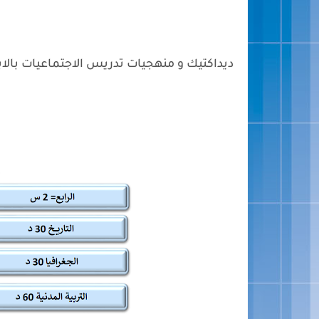
ديداكتيك و منهجيات تدريس الاجتماعيات بالابتدائي 022