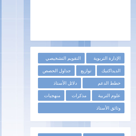
الإدارة التربوية
التقويم التشخيصي
الديداكتيك
توازيع
جداول الحصص
خطط الدعم
دلائل الأستاذ
علوم التربية
مذكرات
منهجيات
وثائق الأستاذ