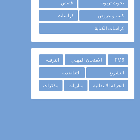
بحوث تربوية
قصص
كتب و عروض
كراسات
كراسات الكتابة
FM6
الامتحان المهني
الترقية
التشريع
التعاضدية
الحركة الانتقالية
مباريات
مذكرات