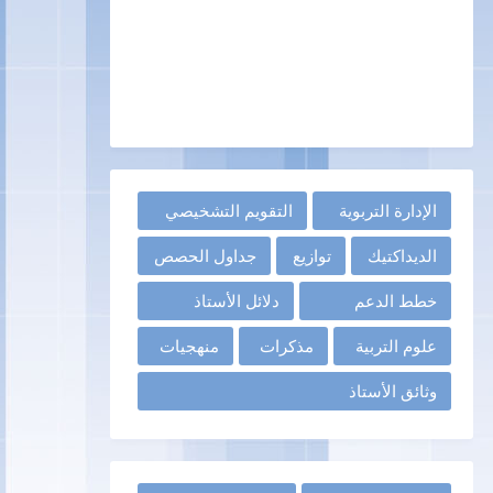
الإدارة التربوية
التقويم التشخيصي
الديداكتيك
توازيع
جداول الحصص
خطط الدعم
دلائل الأستاذ
علوم التربية
مذكرات
منهجيات
وثائق الأستاذ