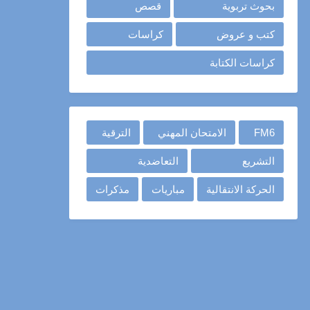
بحوث تربوية
قصص
كتب و عروض
كراسات
كراسات الكتابة
FM6
الامتحان المهني
الترقية
التشريع
التعاضدية
الحركة الانتقالية
مباريات
مذكرات