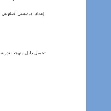
إعداد : ذ. حسن أنفلوس –
تحميل دليل منهجية تدريس ا