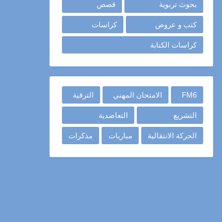
بحوث تربوية
قصص
كتب و عروض
كراسات
كراسات الكتابة
FM6
الامتحان المهني
الترقية
التشريع
التعاضدية
الحركة الانتقالية
مباريات
مذكرات