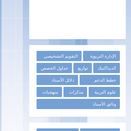
الإدارة التربوية
التقويم التشخيصي
الديداكتيك
توازيع
جداول الحصص
خطط الدعم
دلائل الأستاذ
علوم التربية
مذكرات
منهجيات
وثائق الأستاذ