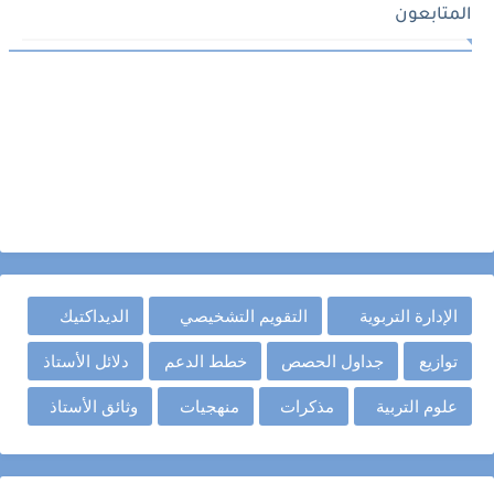
المتابعون
الإدارة التربوية
التقويم التشخيصي
الديداكتيك
توازيع
جداول الحصص
خطط الدعم
دلائل الأستاذ
علوم التربية
مذكرات
منهجيات
وثائق الأستاذ