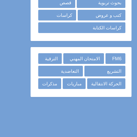
بحوث تربوية
قصص
كتب و عروض
كراسات
كراسات الكتابة
FM6
الامتحان المهني
الترقية
التشريع
التعاضدية
الحركة الانتقالية
مباريات
مذكرات