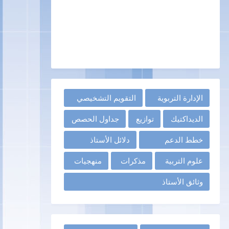
الإدارة التربوية
التقويم التشخيصي
الديداكتيك
توازيع
جداول الحصص
خطط الدعم
دلائل الأستاذ
علوم التربية
مذكرات
منهجيات
وثائق الأستاذ