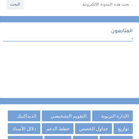
المتابعون
الإدارة التربوية
التقويم التشخيصي
الديداكتيك
توازيع
جداول الحصص
خطط الدعم
دلائل الأستاذ