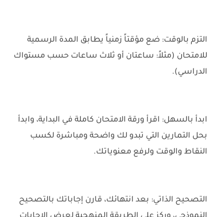
التزم بالوقت: ضع مؤقتاً زمنياً يطابق المدة الرسمية
للامتحان (مثلاً: ساعتان أو ثلاث ساعات حسب مستواك
الدراسي).
ابدأ بالسهل: اقرأ ورقة الامتحان كاملة في البداية، وابدأ
بحل التمارين التي تبدو لك واضحة ومباشرة لكسب
النقاط والوقت ولرفع معنوياتك.
التصحيح الذاتي: بعد انتهائك، قارن إجاباتك بالتصحيح
النموذجي، وركز على الطريقة المنهجية لعرض الإجابات