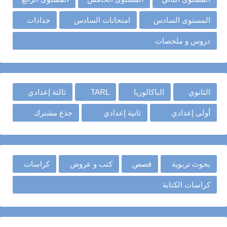
المستوى السادس
امتحانات السادس
جذاذات
دروس و ملخصات
الثانوي
الباكالوريا
TARL
ثالثة إعدادي
أولى إعدادي
ثانية إعدادي
جذع مشترك
بحوث تربوية
قصص
كتب و عروض
كراسات
كراسات الكتابة