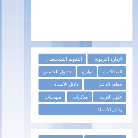
الإدارة التربوية
التقويم التشخيصي
الديداكتيك
توازيع
جداول الحصص
خطط الدعم
دلائل الأستاذ
علوم التربية
مذكرات
منهجيات
وثائق الأستاذ