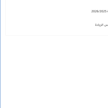
2
 الريادة