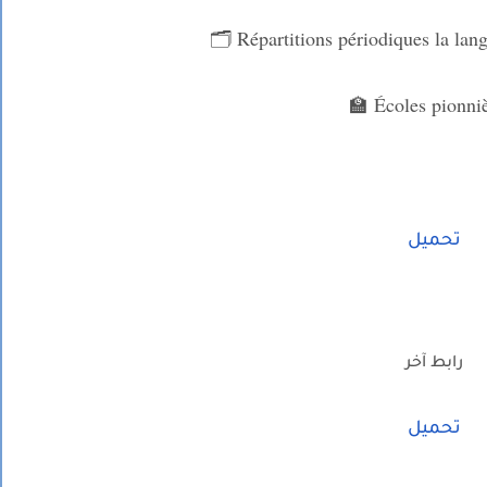
🗂️ Répartitions périodiques la la
🏫 Écoles pionniè
تحميل
رابط آخر
تحميل