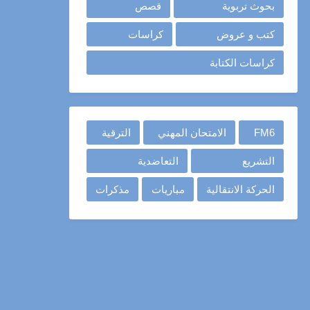
بحوث تربوية
قصص
كتب و عروض
كراسات
كراسات الكتابة
FM6
الامتحان المهني
الترقية
التشريع
التعاضدية
الحركة الانتقالية
مباريات
مذكرات