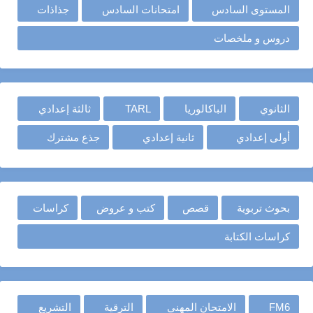
المستوى السادس
امتحانات السادس
جذاذات
دروس و ملخصات
الثانوي
الباكالوريا
TARL
ثالثة إعدادي
أولى إعدادي
ثانية إعدادي
جذع مشترك
بحوث تربوية
قصص
كتب و عروض
كراسات
كراسات الكتابة
FM6
الامتحان المهني
الترقية
التشريع