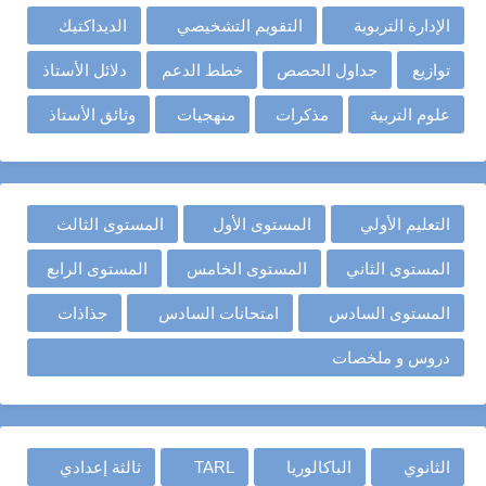
الإدارة التربوية
التقويم التشخيصي
الديداكتيك
توازيع
جداول الحصص
خطط الدعم
دلائل الأستاذ
علوم التربية
مذكرات
منهجيات
وثائق الأستاذ
التعليم الأولي
المستوى الأول
المستوى الثالث
المستوى الثاني
المستوى الخامس
المستوى الرابع
المستوى السادس
امتحانات السادس
جذاذات
دروس و ملخصات
الثانوي
الباكالوريا
TARL
ثالثة إعدادي