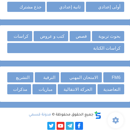
أولى إعدادي
ثانية إعدادي
جذع مشترك
بحوث تربوية
قصص
كتب و عروض
كراسات
كراسات الكتابة
FM6
الامتحان المهني
الترقية
التشريع
التعاضدية
الحركة الانتقالية
مباريات
مذكرات
جميع الحقوق محفوظة ©
مدونة قسمي