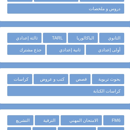
دروس و ملخصات
الثانوي
الباكالوريا
TARL
ثالثة إعدادي
أولى إعدادي
ثانية إعدادي
جذع مشترك
بحوث تربوية
قصص
كتب و عروض
كراسات
كراسات الكتابة
FM6
الامتحان المهني
الترقية
التشريع