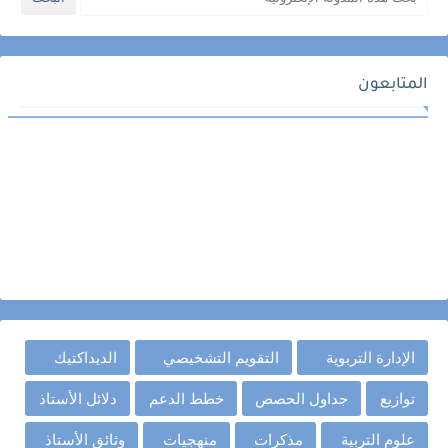
المتابعون
الإدارة التربوية
التقويم التشخيصي
الديداكتيك
توازيع
جداول الحصص
خطط الدعم
دلائل الأستاذ
علوم التربية
مذكرات
منهجيات
وثائق الأستاذ