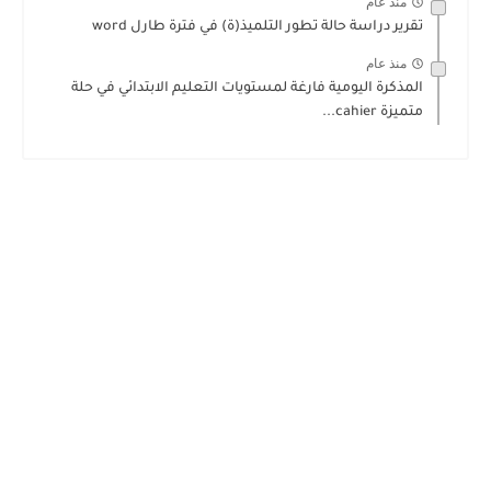
منذ عام
تقرير دراسة حالة تطور التلميذ(ة) في فترة طارل word
منذ عام
المذكرة اليومية فارغة لمستويات التعليم الابتدائي في حلة
متميزة cahier...