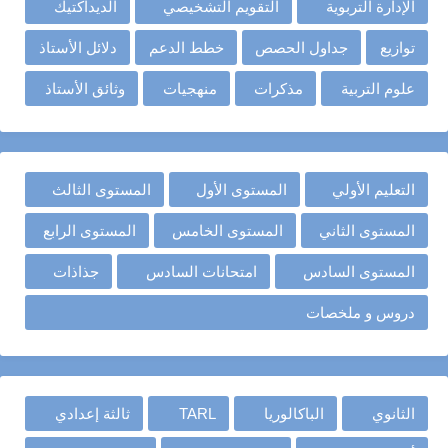
الإدارة التربوية
التقويم التشخيصي
الديداكتيك
توازيع
جداول الحصص
خطط الدعم
دلائل الأستاذ
علوم التربية
مذكرات
منهجيات
وثائق الأستاذ
التعليم الأولي
المستوى الأول
المستوى الثالث
المستوى الثاني
المستوى الخامس
المستوى الرابع
المستوى السادس
امتحانات السادس
جذاذات
دروس و ملخصات
الثانوي
الباكالوريا
TARL
ثالثة إعدادي