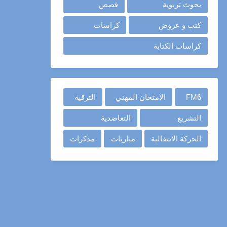
بحوث تربوية
قصص
كتب و عروض
كراسات
كراسات الكتابة
FM6
الامتحان المهني
الترقية
التشريع
التعاضدية
الحركة الانتقالية
مباريات
مذكرات