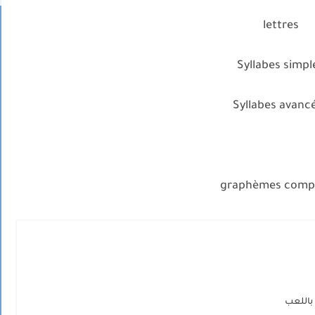
lettres
Syllabes simpl
Syllabes avanc
graphèmes comp
باللعب