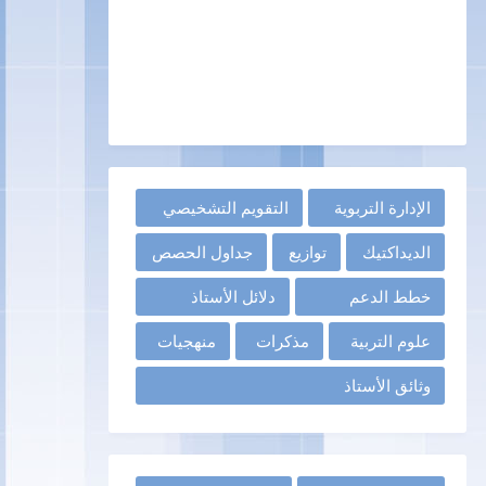
الإدارة التربوية
التقويم التشخيصي
الديداكتيك
توازيع
جداول الحصص
خطط الدعم
دلائل الأستاذ
علوم التربية
مذكرات
منهجيات
وثائق الأستاذ