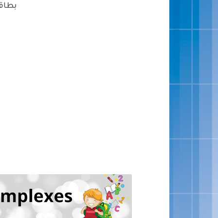
بطاقا