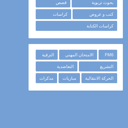
بحوث تربوية
قصص
كتب و عروض
كراسات
كراسات الكتابة
FM6
الامتحان المهني
الترقية
التشريع
التعاضدية
الحركة الانتقالية
مباريات
مذكرات