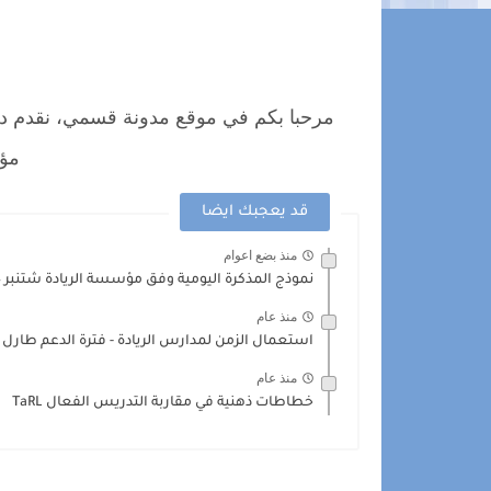
مرحبا بكم في موقع مدونة قسمي، نقدم دل
مؤس
قد يعجبك ايضا
منذ بضع اعوام
نموذج المذكرة اليومية وفق مؤسسة الريادة شتنبر 2024
منذ عام
استعمال الزمن لمدارس الريادة - فترة الدعم طارل
منذ عام
خطاطات ذهنية في مقاربة التدريس الفعال TaRL