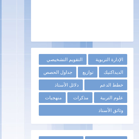
الإدارة التربوية
التقويم التشخيصي
الديداكتيك
توازيع
جداول الحصص
خطط الدعم
دلائل الأستاذ
علوم التربية
مذكرات
منهجيات
وثائق الأستاذ