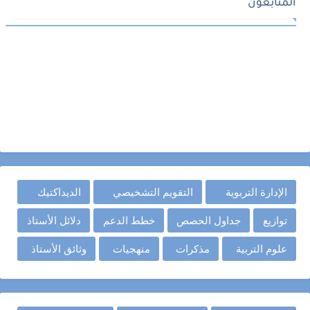
المتابعون
الإدارة التربوية
التقويم التشخيصي
الديداكتيك
توازيع
جداول الحصص
خطط الدعم
دلائل الأستاذ
علوم التربية
مذكرات
منهجيات
وثائق الأستاذ