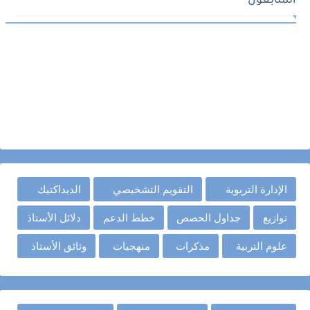
المتابعون
الإدارة التربوية
التقويم التشخيصي
الديداكتيك
توازيع
جداول الحصص
خطط الدعم
دلائل الأستاذ
علوم التربية
مذكرات
منهجيات
وثائق الأستاذ