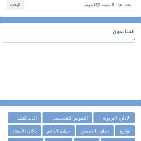
المتابعون
الإدارة التربوية
التقويم التشخيصي
الديداكتيك
توازيع
جداول الحصص
خطط الدعم
دلائل الأستاذ