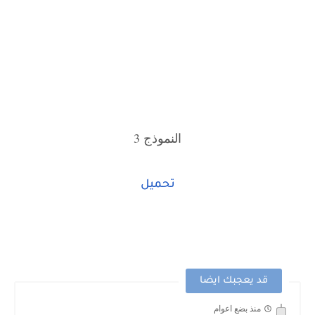
النموذج 3
تحميل
قد يعجبك ايضا
منذ بضع اعوام