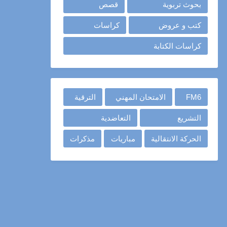
بحوث تربوية
قصص
كتب و عروض
كراسات
كراسات الكتابة
FM6
الامتحان المهني
الترقية
التشريع
التعاضدية
الحركة الانتقالية
مباريات
مذكرات