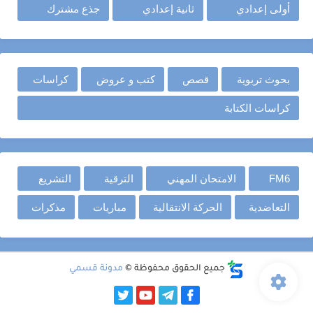
أولى إعدادي
ثانية إعدادي
جذع مشترك
بحوث تربوية
قصص
كتب و عروض
كراسات
كراسات الكتابة
FM6
الامتحان المهني
الترقية
التشريع
التعاضدية
الحركة الانتقالية
مباريات
مذكرات
جميع الحقوق محفوظة ©
مدونة قسمي