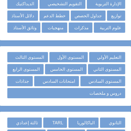
الإدارة التربوية
التقويم التشخيصي
الديداكتيك
توازيع
جداول الحصص
خطط الدعم
دلائل الأستاذ
علوم التربية
مذكرات
منهجيات
وثائق الأستاذ
التعليم الأولي
المستوى الأول
المستوى الثالث
المستوى الثاني
المستوى الخامس
المستوى الرابع
المستوى السادس
امتحانات السادس
جذاذات
دروس و ملخصات
الثانوي
الباكالوريا
TARL
ثالثة إعدادي