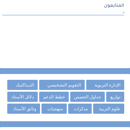
المتابعون
الإدارة التربوية
التقويم التشخيصي
الديداكتيك
توازيع
جداول الحصص
خطط الدعم
دلائل الأستاذ
علوم التربية
مذكرات
منهجيات
وثائق الأستاذ