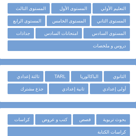
التعليم الأولي
المستوى الأول
المستوى الثالث
المستوى الثاني
المستوى الخامس
المستوى الرابع
المستوى السادس
امتحانات السادس
جذاذات
دروس و ملخصات
الثانوي
الباكالوريا
TARL
ثالثة إعدادي
أولى إعدادي
ثانية إعدادي
جذع مشترك
بحوث تربوية
قصص
كتب و عروض
كراسات
كراسات الكتابة