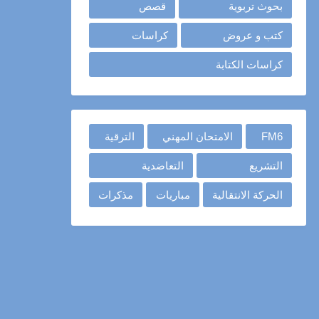
بحوث تربوية
قصص
كتب و عروض
كراسات
كراسات الكتابة
FM6
الامتحان المهني
الترقية
التشريع
التعاضدية
الحركة الانتقالية
مباريات
مذكرات