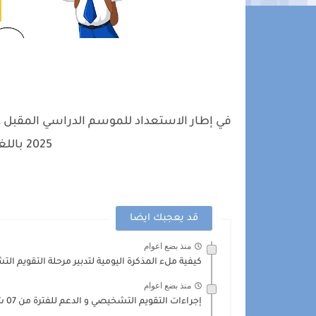
2025 باللغتين الفرنسية و العربية
قد يعجبك ايضا
منذ بضع اعوام
كيفية ملء المذكرة اليومية لتدبير مرحلة التقويم ال
منذ بضع اعوام
إجراءات التقويم التشخيصي و الدعم للفترة من 07 شتنبر إلى...