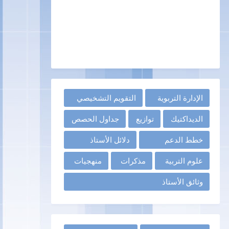
الإدارة التربوية
التقويم التشخيصي
الديداكتيك
توازيع
جداول الحصص
خطط الدعم
دلائل الأستاذ
علوم التربية
مذكرات
منهجيات
وثائق الأستاذ