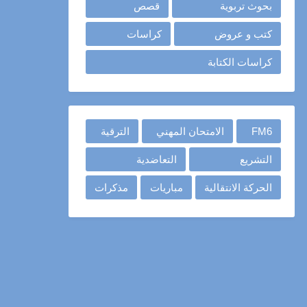
بحوث تربوية
قصص
كتب و عروض
كراسات
كراسات الكتابة
FM6
الامتحان المهني
الترقية
التشريع
التعاضدية
الحركة الانتقالية
مباريات
مذكرات