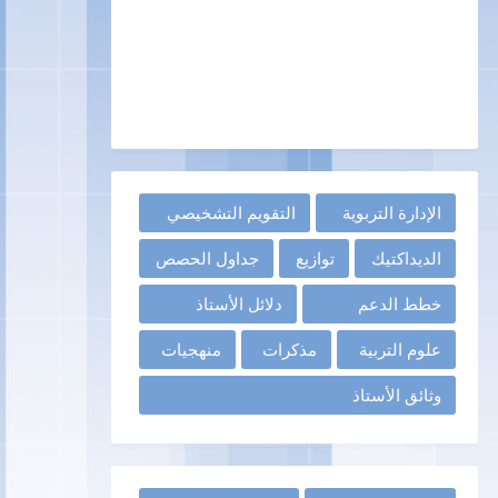
الإدارة التربوية
التقويم التشخيصي
الديداكتيك
توازيع
جداول الحصص
خطط الدعم
دلائل الأستاذ
علوم التربية
مذكرات
منهجيات
وثائق الأستاذ