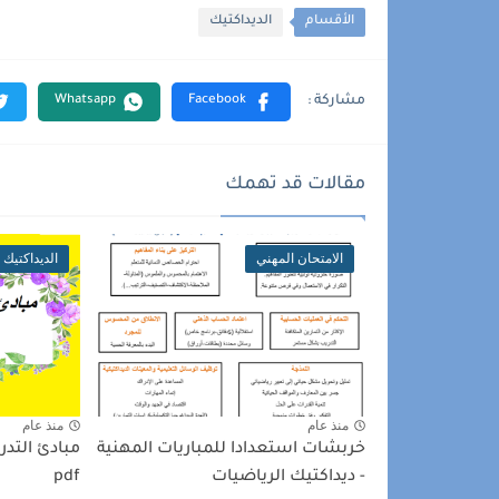
الأقسام
الديداكتيك
مقالات قد تهمك
الامتحان المهني
الديداكتيك
منذ عام
منذ عام
خربشات استعدادا للمباريات المهنية
مبادئ التد
- ديداكتيك الرياضيات
pdf