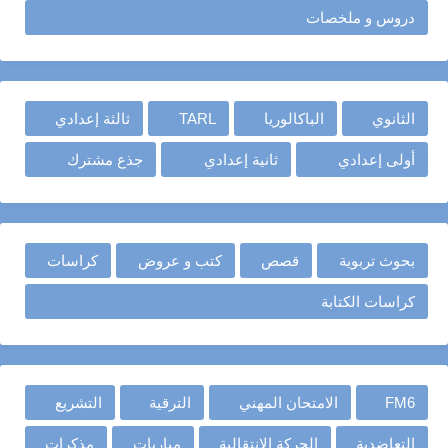
دروس و ملخصات
الثانوي
الباكالوريا
TARL
ثالثة إعدادي
أولى إعدادي
ثانية إعدادي
جذع مشترك
بحوث تربوية
قصص
كتب و عروض
كراسات
كراسات الكتابة
FM6
الامتحان المهني
الترقية
التشريع
التعاضدية
الحركة الانتقالية
مباريات
مذكرات