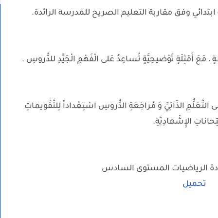
تدائي وفق مقاربة التعليم الصريح للمدرسة الرائدة.
 مَعَ أَمْثِلَةٍ تَوْضيحِيَّةٍ تُساعِدُ عَلى الْفَهْمِ الْجَيِّدِ للدُّروسِ .
 التَّعَلُّمِ الذّاتِيِّ وَ مُراجَعَةِ الدُّروسِ اسْتِعْداداً لِلتَّقْويماتِ
ْتِحاناتِ الإِشْهادِيَّةِ.
ة الرياضيات المستوى السادس
تحميل