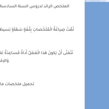
الملخص الرائد لدروس السنة السادسة اب
تَمَّتْ صِياغَةُ الْمُلَخَصاتِ بِلُغَةٍ سَهْلَةٍ بَسيطَةٍ ،
نَتَمَنّى أَنْ يَكونَ هَذا الْعَمَلُ أَداةً مُساعِدَةً عَلى
وَالاِم
تحميل ملخصات ماد