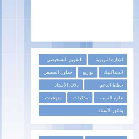
الإدارة التربوية
التقويم التشخيصي
الديداكتيك
توازيع
جداول الحصص
خطط الدعم
دلائل الأستاذ
علوم التربية
مذكرات
منهجيات
وثائق الأستاذ