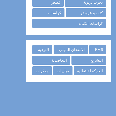
بحوث تربوية
قصص
كتب و عروض
كراسات
كراسات الكتابة
FM6
الامتحان المهني
الترقية
التشريع
التعاضدية
الحركة الانتقالية
مباريات
مذكرات