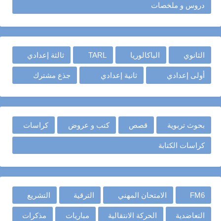
دروس و ملخصات
الثانوي
الباكالوريا
TARL
ثالثة إعدادي
أولى إعدادي
ثانية إعدادي
جذع مشترك
بحوث تربوية
قصص
كتب و عروض
كراسات
كراسات الكتابة
FM6
الامتحان المهني
الترقية
التشريع
التعاضدية
الحركة الانتقالية
مباريات
مذكرات