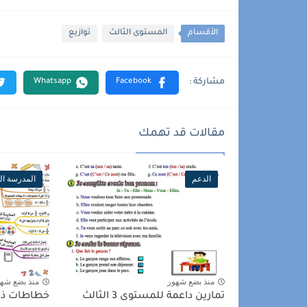
الأقسام
المستوى الثالث
توازيع
مقالات قد تهمك
الدعم
المدرسة الر
منذ بضع شهور
منذ بضع شه
تمارين داعمة للمستوى 3 الثالث
خطاطات ذهن