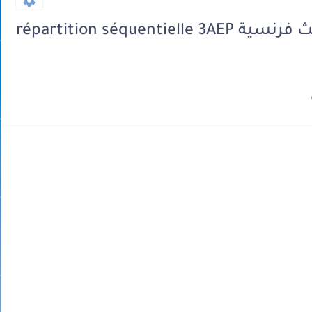
التوزيع المجالي للمستوى 3 الثالث فرنسية répartition séquentielle 3AEP