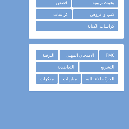
بحوث تربوية
قصص
كتب و عروض
كراسات
كراسات الكتابة
FM6
الامتحان المهني
الترقية
التشريع
التعاضدية
الحركة الانتقالية
مباريات
مذكرات