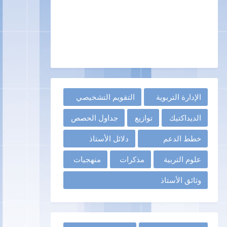
الإدارة التربوية
التقويم التشخيصي
الديداكتيك
توازيع
جداول الحصص
خطط الدعم
دلائل الأستاذ
علوم التربية
مذكرات
منهجيات
وثائق الأستاذ