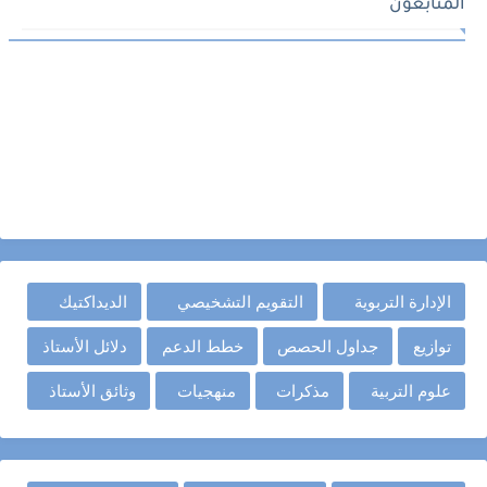
المتابعون
الإدارة التربوية
التقويم التشخيصي
الديداكتيك
توازيع
جداول الحصص
خطط الدعم
دلائل الأستاذ
علوم التربية
مذكرات
منهجيات
وثائق الأستاذ