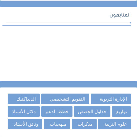
المتابعون
الإدارة التربوية
التقويم التشخيصي
الديداكتيك
توازيع
جداول الحصص
خطط الدعم
دلائل الأستاذ
علوم التربية
مذكرات
منهجيات
وثائق الأستاذ