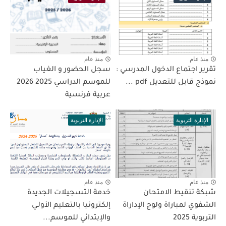
منذ عام
منذ عام
تقرير اجتماع الدخول المدرسي :
سجل الحضور و الغياب
نموذج قابل للتعديل pdf ...
للموسم الدراسي 2025 2026
عربية فرنسية
الإدارة التربوية
الإدارة التربوية
منذ عام
منذ عام
شبكة تنقيط الامتحان
خدمة التسجيلات الجديدة
الشفوي لمباراة ولوج الإداراة
إلكترونيا بالتعليم الأولـي
التربوية 2025
والإبتدائي للموسم...