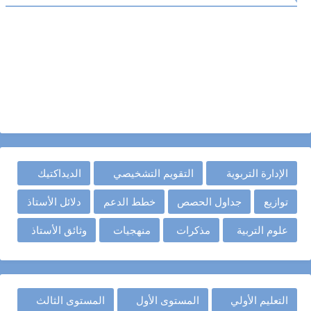
الإدارة التربوية
التقويم التشخيصي
الديداكتيك
توازيع
جداول الحصص
خطط الدعم
دلائل الأستاذ
علوم التربية
مذكرات
منهجيات
وثائق الأستاذ
التعليم الأولي
المستوى الأول
المستوى الثالث