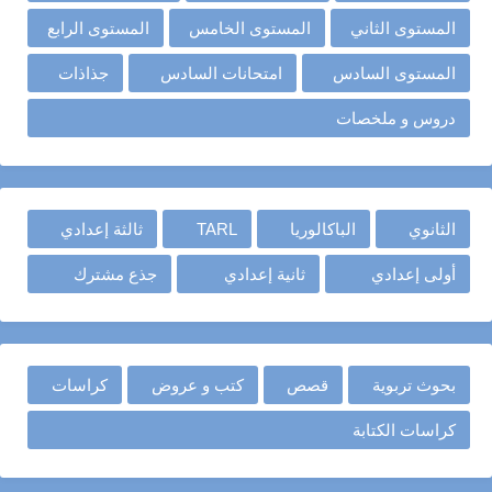
المستوى الثاني
المستوى الخامس
المستوى الرابع
المستوى السادس
امتحانات السادس
جذاذات
دروس و ملخصات
الثانوي
الباكالوريا
TARL
ثالثة إعدادي
أولى إعدادي
ثانية إعدادي
جذع مشترك
بحوث تربوية
قصص
كتب و عروض
كراسات
كراسات الكتابة