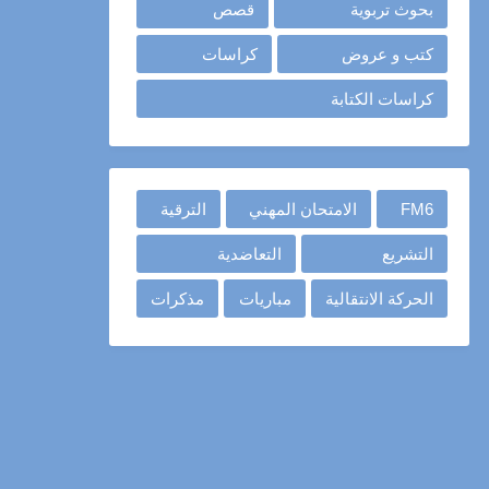
بحوث تربوية
قصص
كتب و عروض
كراسات
كراسات الكتابة
FM6
الامتحان المهني
الترقية
التشريع
التعاضدية
الحركة الانتقالية
مباريات
مذكرات