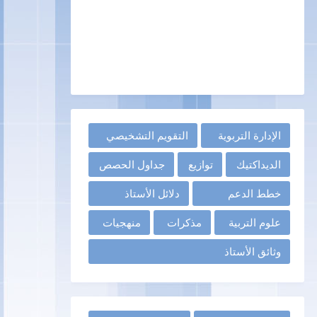
الإدارة التربوية
التقويم التشخيصي
الديداكتيك
توازيع
جداول الحصص
خطط الدعم
دلائل الأستاذ
علوم التربية
مذكرات
منهجيات
وثائق الأستاذ