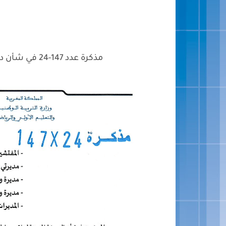
​مذكرة عدد 147-24 في شأن دفتر مساطر تدبير الوسائل التعليمية 2024