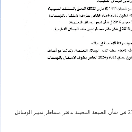
​مذكرة وزارية عدد 147-24 بتاريخ 05 أبريل 2024 في شأن الصيغة المحينة لدفتر مساطر تدبير الوسائل