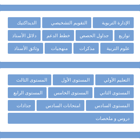
الإدارة التربوية
التقويم التشخيصي
الديداكتيك
توازيع
جداول الحصص
خطط الدعم
دلائل الأستاذ
علوم التربية
مذكرات
منهجيات
وثائق الأستاذ
التعليم الأولي
المستوى الأول
المستوى الثالث
المستوى الثاني
المستوى الخامس
المستوى الرابع
المستوى السادس
امتحانات السادس
جذاذات
دروس و ملخصات