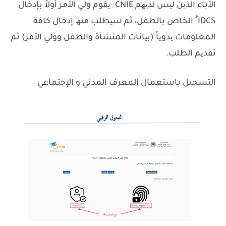
الآباء الذین لیس لدیھم CNIE
.
یقوم ولي الأمر أولاً بإدخال
IDCS ُ الخاص بالطفل، ثم سیطلب منھ إدخال كافة
المعلومات یدویاً (بیانات المنشأة والطفل وولي الأمر) ثم
تقدیم الطلب.
التسجيل باستعمال المعرف المدني و الإجتماعي