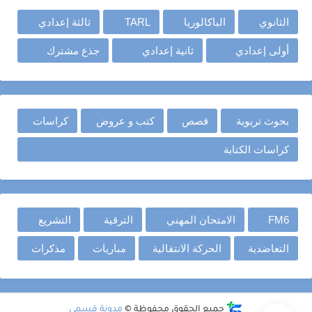
الثانوي
الباكالوريا
TARL
ثالثة إعدادي
أولى إعدادي
ثانية إعدادي
جذع مشترك
بحوث تربوية
قصص
كتب و عروض
كراسات
كراسات الكتابة
FM6
الامتحان المهني
الترقية
التشريع
التعاضدية
الحركة الانتقالية
مباريات
مذكرات
جميع الحقوق محفوظة ©
مدونة قسمي