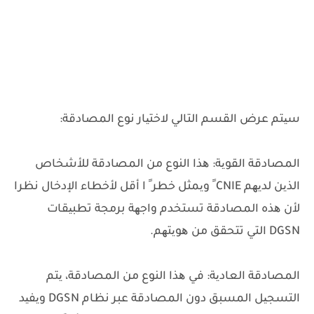
سیتم عرض القسم التالي لاختیار نوع المصادقة:
المصادقة القویة: ھذا النوع من المصادقة للأشخاص
الذین لدیھم CNIE ً ویمثل خطر ً ا أقل لأخطاء الإدخال نظرا
لأن ھذه المصادقة تستخدم واجھة برمجة تطبیقات
DGSN التي تتحقق من ھویتھم.
المصادقة العادیة: في ھذا النوع من المصادقة، یتم
التسجیل المسبق دون المصادقة عبر نظام DGSN ویفید