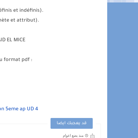
finis et indéfinis).
thète et attribut).
AID EL MICE
 format pdf :
son 5eme ap UD 4
قد يعجبك ايضا
منذ بضع اعوام