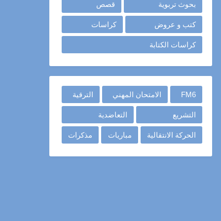
بحوث تربوية
قصص
كتب و عروض
كراسات
كراسات الكتابة
FM6
الامتحان المهني
الترقية
التشريع
التعاضدية
الحركة الانتقالية
مباريات
مذكرات