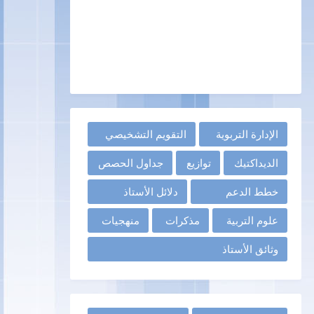
الإدارة التربوية
التقويم التشخيصي
الديداكتيك
توازيع
جداول الحصص
خطط الدعم
دلائل الأستاذ
علوم التربية
مذكرات
منهجيات
وثائق الأستاذ