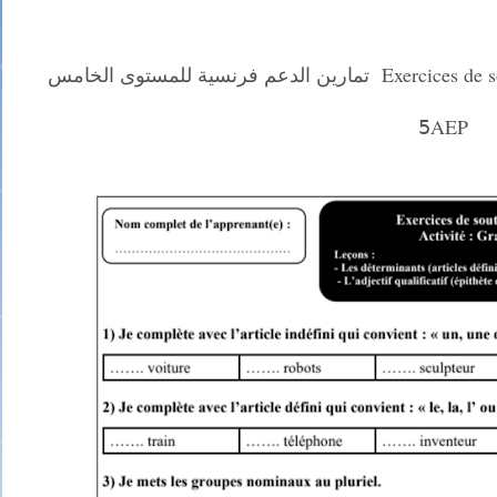
تمارين الدعم فرنسية للمستوى الخامس Exercices de soutien et de renforcement UD4 grammaire
5َAEP