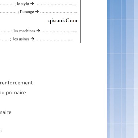
e renforcement
du primaire
maire
: