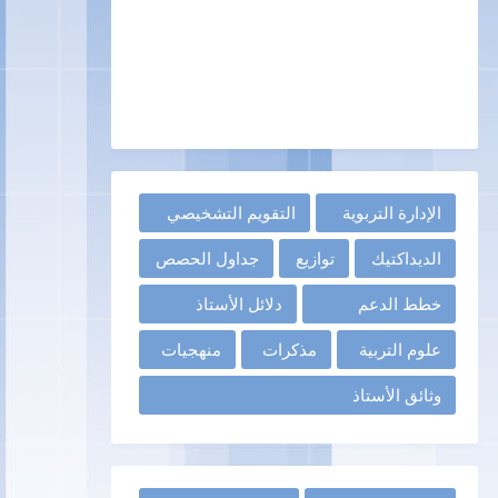
الإدارة التربوية
التقويم التشخيصي
الديداكتيك
توازيع
جداول الحصص
خطط الدعم
دلائل الأستاذ
علوم التربية
مذكرات
منهجيات
وثائق الأستاذ