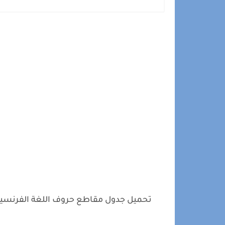
تحميل جدول مقاطع حروف اللغة الفرنسية leau des syllabes ou tableau des combinatoires