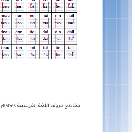
مقاطع حروف اللغة الفرنسية tableau des syllabes في حلة متميزة و رائعة لأجل التحميل.