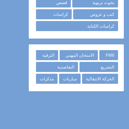
بحوث تربوية
قصص
كتب و عروض
كراسات
كراسات الكتابة
FM6
الامتحان المهني
الترقية
التشريع
التعاضدية
الحركة الانتقالية
مباريات
مذكرات