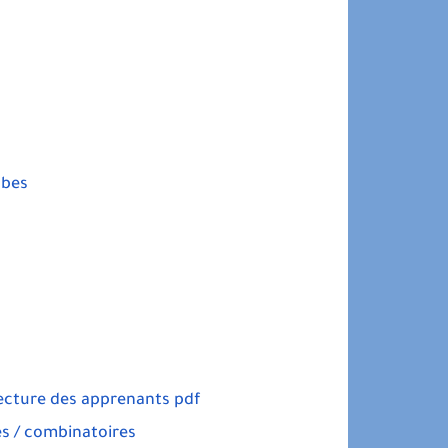
abes
lecture des apprenants pdf
es / combinatoires