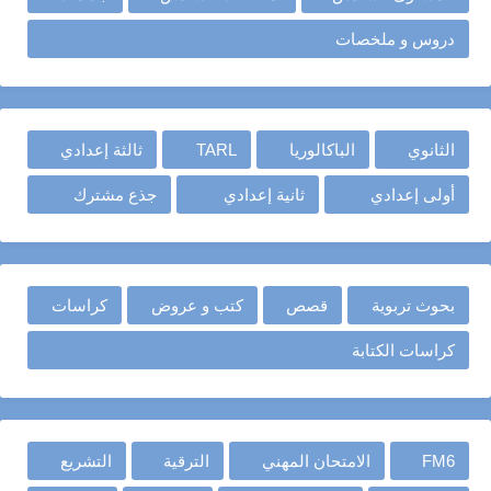
دروس و ملخصات
الثانوي
الباكالوريا
TARL
ثالثة إعدادي
أولى إعدادي
ثانية إعدادي
جذع مشترك
بحوث تربوية
قصص
كتب و عروض
كراسات
كراسات الكتابة
FM6
الامتحان المهني
الترقية
التشريع