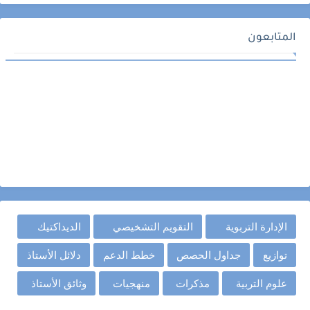
المتابعون
الإدارة التربوية
التقويم التشخيصي
الديداكتيك
توازيع
جداول الحصص
خطط الدعم
دلائل الأستاذ
علوم التربية
مذكرات
منهجيات
وثائق الأستاذ