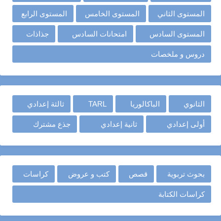
المستوى الثاني
المستوى الخامس
المستوى الرابع
المستوى السادس
امتحانات السادس
جذاذات
دروس و ملخصات
الثانوي
الباكالوريا
TARL
ثالثة إعدادي
أولى إعدادي
ثانية إعدادي
جذع مشترك
بحوث تربوية
قصص
كتب و عروض
كراسات
كراسات الكتابة