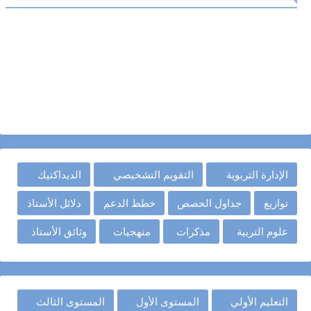
الإدارة التربوية
التقويم التشخيصي
الديداكتيك
توازيع
جداول الحصص
خطط الدعم
دلائل الأستاذ
علوم التربية
مذكرات
منهجيات
وثائق الأستاذ
التعليم الأولي
المستوى الأول
المستوى الثالث