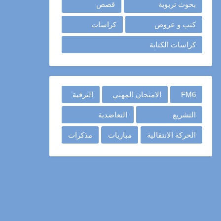
بحوث تربوية
قصص
كتب و عروض
كراسات
كراسات الكتابة
FM6
الامتحان المهني
الترقية
التشريع
التعاضدية
الحركة الانتقالية
مباريات
مذكرات