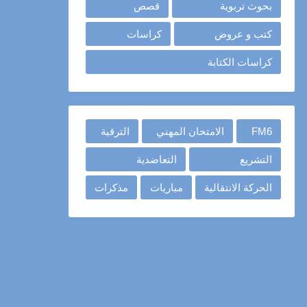
بحوث تربوية
قصص
كتب و عروض
كراسات
كراسات الكتابة
FM6
الامتحان المهني
الترقية
التشريع
التعاضدية
الحركة الانتقالية
مباريات
مذكرات