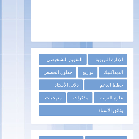
الإدارة التربوية
التقويم التشخيصي
الديداكتيك
توازيع
جداول الحصص
خطط الدعم
دلائل الأستاذ
علوم التربية
مذكرات
منهجيات
وثائق الأستاذ