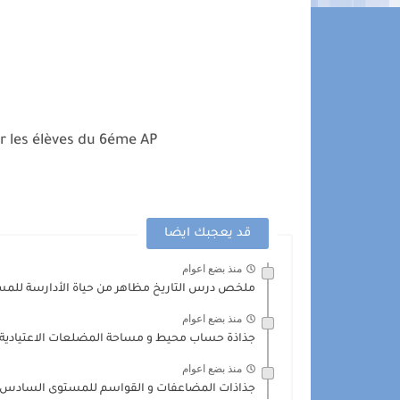
r les élèves du 6éme AP
قد يعجبك ايضا
منذ بضع اعوام
ملخص درس التاريخ مظاهر من حياة الأدارسة لل
منذ بضع اعوام
جذاذة حساب محيط و مساحة المضلعات الاعتيادي
منذ بضع اعوام
جذاذات المضاعفات و القواسم للمستوى السادس