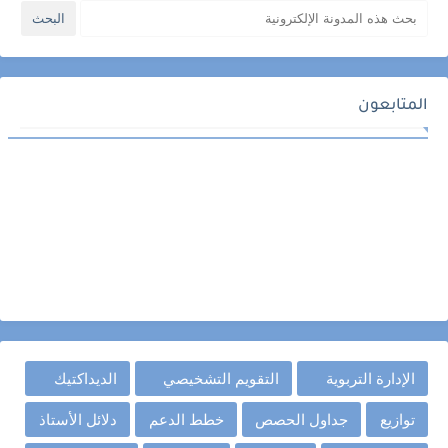
المتابعون
الإدارة التربوية
التقويم التشخيصي
الديداكتيك
توازيع
جداول الحصص
خطط الدعم
دلائل الأستاذ