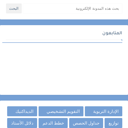
المتابعون
الإدارة التربوية
التقويم التشخيصي
الديداكتيك
توازيع
جداول الحصص
خطط الدعم
دلائل الأستاذ