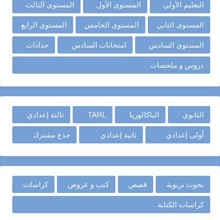
التعليم الأولي
المستوى الأول
المستوى الثالث
المستوى الثاني
المستوى الخامس
المستوى الرابع
المستوى السادس
امتحانات السادس
جذاذات
دروس و ملخصات
الثانوي
الباكالوريا
TARL
ثالثة إعدادي
أولى إعدادي
ثانية إعدادي
جذع مشترك
بحوث تربوية
قصص
كتب و عروض
كراسات
كراسات الكتابة