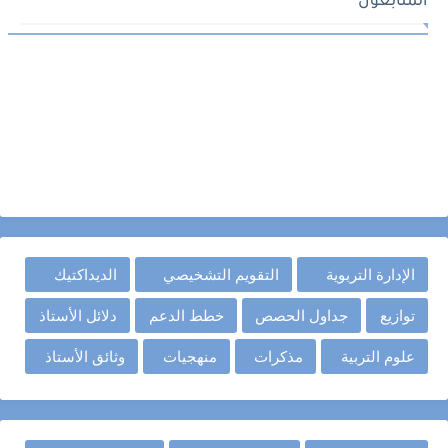
المتابعون
الإدارة التربوية
التقويم التشخيصي
الديداكتيك
توازيع
جداول الحصص
خطط الدعم
دلائل الأستاذ
علوم التربية
مذكرات
منهجيات
وثائق الأستاذ