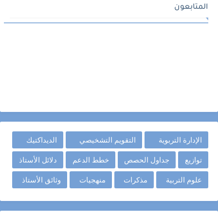
المتابعون
الإدارة التربوية
التقويم التشخيصي
الديداكتيك
توازيع
جداول الحصص
خطط الدعم
دلائل الأستاذ
علوم التربية
مذكرات
منهجيات
وثائق الأستاذ