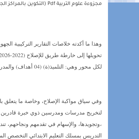
مجزوءة علوم التربية Pdf (التكوين بالمراكز الجهوية لمهن التربية و التكوين)
وهذا ما أكدته خلاصات التقارير التركيبية الجه
تحويلها إلى خارطة طريق للإصلاح (2022-2026)، تتضمن ثلاثة محاور أساسية للإصلاح وأهدافا استر
لكل محور وهي: التلميذ(ة) (04 أهداف) والمدرس (ة) (03 أهداف) والمؤسسة (03 أهداف).
وفي سياق مواكبة الإصلاح، وخاصة ما يتعلق ب
لتخريج مدرسات ومدرسين ذوي خبرة قادرين عل
،وتجويدها، والإسهام في تقدمهم ونجاحهم، تند
التدريس بمسلك التعليم الابتدائي التخصص المز