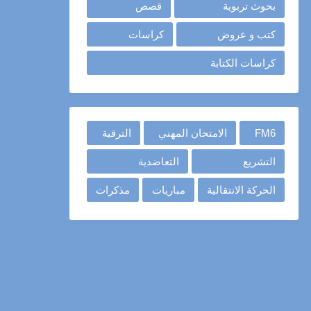
بحوث تربوية
قصص
كتب و عروض
كراسات
كراسات الكتابة
FM6
الامتحان المهني
الترقية
التشريع
التعاضدية
الحركة الانتقالية
مباريات
مذكرات