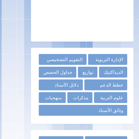
الإدارة التربوية
التقويم التشخيصي
الديداكتيك
توازيع
جداول الحصص
خطط الدعم
دلائل الأستاذ
علوم التربية
مذكرات
منهجيات
وثائق الأستاذ