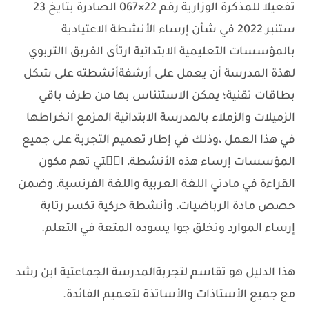
تفعيلا للمذكرة الوزارية رقم 22×067 الصادرة بتايخ 23
ستنبر 2022 في شأن إرساء الأنشطة الاعتيادية
بالمؤسسات التعليمية الابتدائية
،
ارتأى الفربق االتربوي
لهذة المدرسة أن يعمل على أرشفةأنشطته على شكل
بطاقات تقنية؛ يمكن الاستئناس بها من طرف باقي
الزميلات والزملاء بالمدرسة الابتدائية المزمع انخراطها
في هذا العمل ،وذلك في إطار تعميم التجربة على جميع
المؤسسات إرساء هذه الأنشطة، الۘتي تهم مكون
القراءة في مادتي اللغة العربية واللغة الفرنسية، وضمن
حصص مادة الرباضيات، وأنشطة حركية تكسر رتابة
إرساء الموارد وتخلق جوا يسوده المتعة في التعلم.
هذا الدليل هو تقاسم لتجربةالمدرسة الجماعتية ابن رشد
مع جميع الأستاذات والأساتذة لتعميم الفائدة.