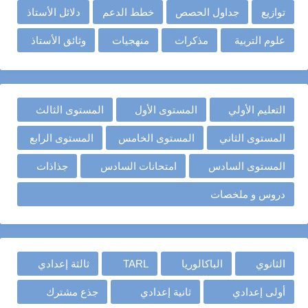
توازيع
جداول الحصص
خطط الدعم
دلائل الأستاذ
علوم التربية
مذكرات
منهجيات
وثائق الأستاذ
التعليم الأولي
المستوى الأول
المستوى الثالث
المستوى الثاني
المستوى الخامس
المستوى الرابع
المستوى السادس
امتحانات السادس
جذاذات
دروس و ملخصات
الثانوي
الباكالوريا
TARL
ثالثة إعدادي
أولى إعدادي
ثانية إعدادي
جذع مشترك