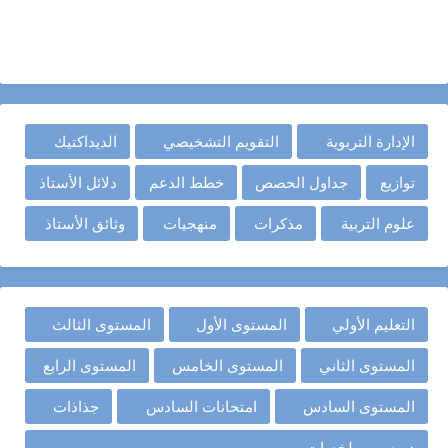
الإدارة التربوية
التقويم التشخيصي
الديداكتيك
توازيع
جداول الحصص
خطط الدعم
دلائل الأستاذ
علوم التربية
مذكرات
منهجيات
وثائق الأستاذ
التعليم الأولي
المستوى الأول
المستوى الثالث
المستوى الثاني
المستوى الخامس
المستوى الرابع
المستوى السادس
امتحانات السادس
جذاذات
دروس و ملخصات