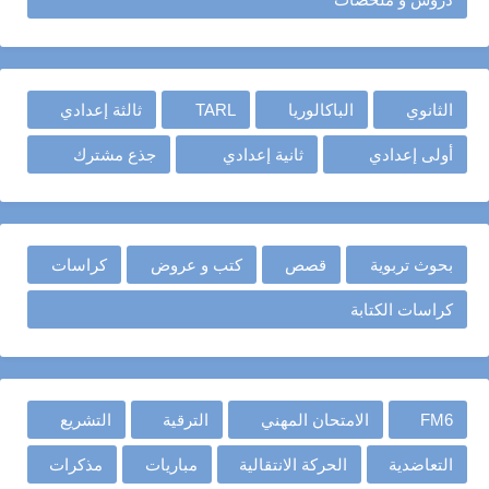
الثانوي
الباكالوريا
TARL
ثالثة إعدادي
أولى إعدادي
ثانية إعدادي
جذع مشترك
بحوث تربوية
قصص
كتب و عروض
كراسات
كراسات الكتابة
FM6
الامتحان المهني
الترقية
التشريع
التعاضدية
الحركة الانتقالية
مباريات
مذكرات